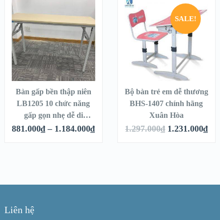
ỏ hàng
Chọn
Thêm vào g
SALE!
Bàn gấp bền thập niên
Bộ bàn trẻ em dễ thương
LB1205 10 chức năng
BHS-1407 chính hãng
gấp gọn nhẹ dễ di
Xuân Hòa
chuyển
881.000
₫
–
1.184.000
₫
1.297.000
₫
1.231.000
₫
Liên hệ