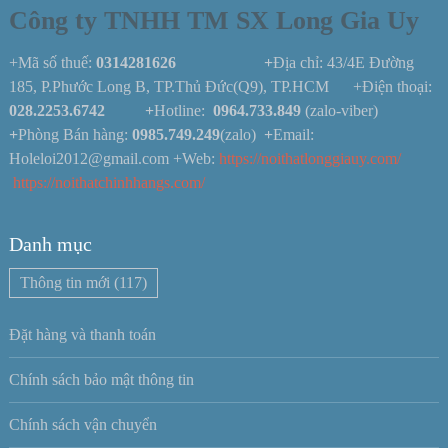
Công ty TNHH TM SX Long Gia Uy
+Mã số thuế:
0314281626 +
Địa chỉ: 43/4E Đường
185, P.Phước Long B, TP.Thủ Đức(Q9), TP.HCM +Điện thoại:
028.2253.6742
+
Hotline:
0964.733.849
(zalo-viber)
+
Phòng Bán hàng:
0985.749.249
(zalo)
+
Email:
Holeloi2012@gmail.com +Web:
https://noithatlonggiauy.com/
https://noithatchinhhangs.com/
Danh mục
Thông tin mới
(117)
Đặt hàng và thanh toán
Chính sách bảo mật thông tin
Chính sách vận chuyển