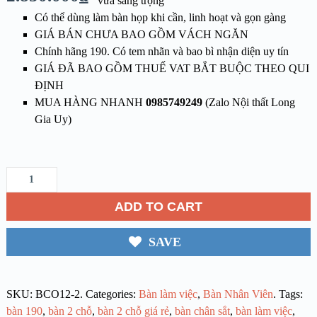
vừa sang trọng
Có thể dùng làm bàn họp khi cần, linh hoạt và gọn gàng
GIÁ BÁN CHƯA BAO GỒM VÁCH NGĂN
Chính hãng 190. Có tem nhãn và bao bì nhận diện uy tín
GIÁ ĐÃ BAO GỒM THUẾ VAT BẮT BUỘC THEO QUI
ĐỊNH
MUA HÀNG NHANH
0985749249
(Zalo Nội thất Long
Gia Uy)
ADD TO CART
SAVE
SKU:
BCO12-2
.
Categories:
Bàn làm việc
,
Bàn Nhân Viên
.
Tags:
bàn 190
,
bàn 2 chỗ
,
bàn 2 chỗ giá rẻ
,
bàn chân sắt
,
bàn làm việc
,