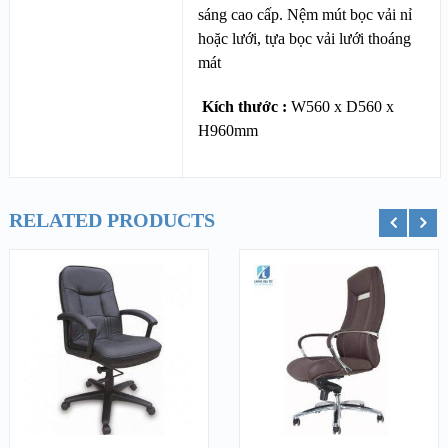
sáng cao cấp. Nệm mút bọc vải nỉ
hoặc lưới, tựa bọc vải lưới thoáng
mát
Kích thước :
W560 x D560 x
H960mm
RELATED PRODUCTS
ỏ hàng
Thêm vào giỏ hàng
Thêm vào g