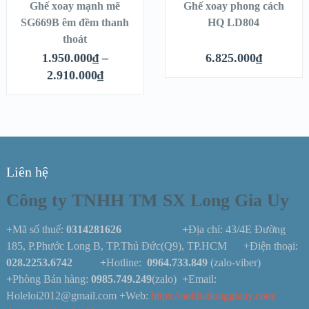
Ghế xoay mạnh mẽ
Ghế xoay phong cách
SG669B êm đềm thanh
HQ LD804
thoát
1.950.000
₫
–
6.825.000
₫
2.910.000
₫
Liên hệ
Công ty TNHH TM SX Long Gia Uy
+Mã số thuế:
0314281626 +
Địa chỉ: 43/4E Đường
185, P.Phước Long B, TP.Thủ Đức(Q9), TP.HCM +Điện thoại:
028.2253.6742
+
Hotline:
0964.733.849
(zalo-viber)
+
Phòng Bán hàng:
0985.749.249
(zalo)
+
Email:
Holeloi2012@gmail.com +Web:
https://noithatlonggiauy.com/