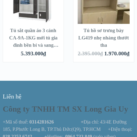
Tủ sắt quần áo 3 cánh
Tủ hồ sơ trưng bày
CA-9A-1KG mới tủ gia
LG419 nhẹ nhàng thướt
đình bền bỉ và sang
tha
trọng
5.393.000
₫
2.395.000
₫
1.970.000
₫
Liên hệ
Công ty TNHH TM SX Long Gia Uy
+Mã số thuế:
0314281626 +
Địa chỉ: 43/4E Đường
185, P.Phước Long B, TP.Thủ Đức(Q9), TP.HCM +Điện thoại:
028.2253.6742
+
Hotline:
0964.733.849
(zalo-viber)