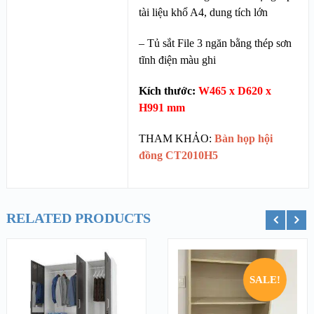
tài liệu khổ A4, dung tích lớn
– Tủ sắt File 3 ngăn bằng thép sơn
tĩnh điện màu ghi
Kích thước:
W465 x D620 x
H991
mm
THAM KHẢO:
Bàn họp hội
đồng CT2010H5
RELATED PRODUCTS
ỏ hàng
Thêm vào giỏ hàng
Thêm vào g
SALE!