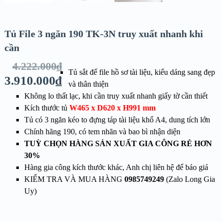
Tủ File 3 ngăn 190 TK-3N truy xuất nhanh khi
cần
4.222.000
₫
Tủ sắt để file hồ sơ tài liệu, kiểu dáng sang đẹp
3.910.000
₫
và thân thiện
Không lo thất lạc, khi cần truy xuất nhanh giấy tờ cần thiết
Kích thước tủ
W465 x D620 x H991
mm
Tủ có 3 ngăn kéo to đựng táp tài liệu khổ A4, dung tích lớn
Chính hãng 190, có tem nhãn và bao bì nhận diện
TUỲ CHỌN HÀNG SẢN XUẨT GIA CÔNG RẺ HƠN
30%
Hàng gia công kích thước khác, Anh chị liên hệ để báo giá
KIỂM TRA VÀ MUA HÀNG
0985749249
(Zalo Long Gia
Uy)