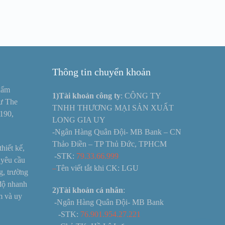
Thông tin chuyển khoản
hẩm
1)Tài khoản công ty
: CÔNG TY
hư The
TNHH THƯƠNG MẠI SẢN XUẤT
190,
LONG GIA UY
-Ngân Hàng Quân Đội- MB Bank – CN
Thảo Điền – TP Thủ Đức, TPHCM
hiết kế,
-STK:
79.33.66.999
 yêu cầu
–
Tên viết tắt khi CK: LGU
g, trường
 độ nhanh
2)Tài khoản cá nhân
:
ệm và uy
-Ngân Hàng Quân Đội- MB Bank
-STK:
76.901.954.27.221