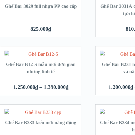
hêm vào giỏ hàng
Thêm vào giỏ hàng
Ghế Bar 3029 full nhựa PP cao cấp
Ghế Bar 3031A c
tựa l
825.000
₫
810
họn
Thêm vào giỏ hàng
Ghế Bar B12-S mẫu mới đơn giản
Ghế Bar B231 m
nhưng tinh tế
và nâ
1.250.000
₫
–
1.390.000
₫
1.200.000
₫
hêm vào giỏ hàng
Thêm vào giỏ hàng
Ghế Bar B233 kiểu mới năng động
Ghế Bar B234 mớ
h