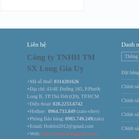
Liên hệ
Danh 
Công ty TNHH TM
Thông 
SX Long Gia Uy
Đặt hàng
+Mã số thuế:
0314281626
Chính sá
+
Địa chỉ: 43/4E Đường 185, P.Phước
Long B, TP.Thủ Đức(Q9), TP.HCM
Chính sá
+Điện thoại:
028.2253.6742
+
Hotline:
0964.733.849
(zalo-viber)
Chính sá
+
Phòng Bán hàng:
0985.749.249
(zalo)
+
Email: Holeloi2012@gmail.com
Chính sá
+Web:
https://noithatlonggiauy.com/