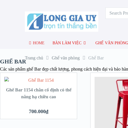
HOME
BÀN LÀM VIỆC
GHẾ VĂN PHÒN
Trang chủ
Ghế văn phòng
Ghế Bar
GHẾ BAR
Các sản phẩm ghế Bar đẹp chất lượng, phong cách hiện đại và bảo hà
hêm vào giỏ hàng
Thêm vào giỏ hàng
Ghế Bar 1154 chân cố định có thể
nâng hạ chiều cao
700.000
₫