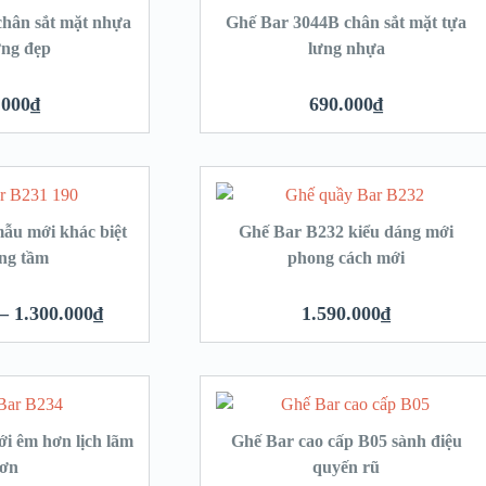
hân sắt mặt nhựa
Ghế Bar 3044B chân sắt mặt tựa
ưng đẹp
lưng nhựa
.000
₫
690.000
₫
ẫu mới khác biệt
Ghế Bar B232 kiểu dáng mới
ng tầm
phong cách mới
–
1.300.000
₫
1.590.000
₫
i êm hơn lịch lãm
Ghế Bar cao cấp B05 sành điệu
ơn
quyến rũ