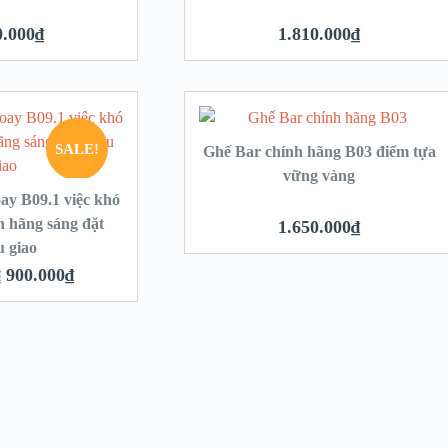
0.000
₫
1.810.000
₫
SALE!
Ghế Bar chính hãng B03 điểm tựa
vững vàng
ay B09.1 việc khó
h hãng sáng đặt
1.650.000
₫
u giao
₫
900.000
₫