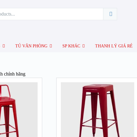
G
TỦ VĂN PHÒNG
SP KHÁC
THANH LÝ GIÁ RẺ
nh chính hãng