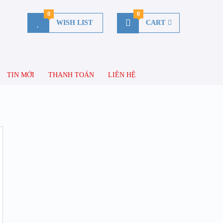
0
0
WISH LIST
CART
TIN MỚI
THANH TOÁN
LIÊN HỆ