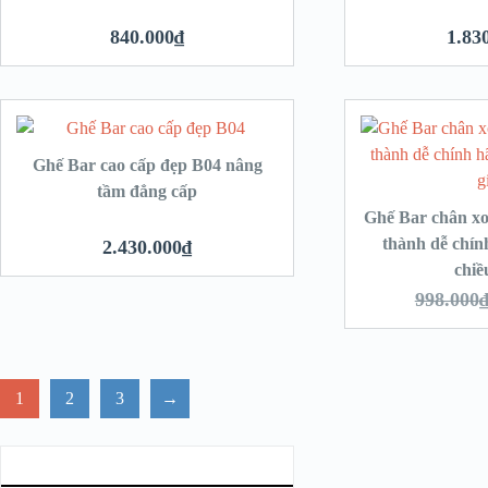
840.000
₫
1.83
hêm vào giỏ hàng
Thêm vào giỏ hàng
Ghế Bar cao cấp đẹp B04 nâng
tầm đẳng cấp
Ghế Bar chân xo
thành dễ chín
2.430.000
₫
chiề
998.000
1
2
3
→