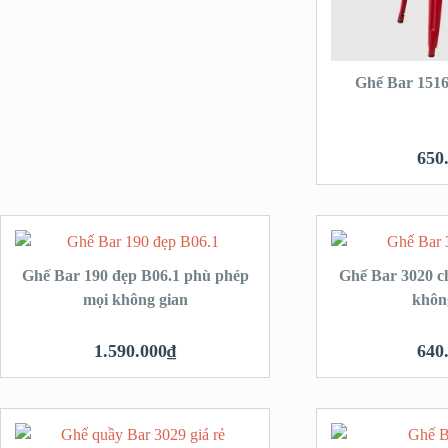
Ghế Bar 1516
650
hêm vào giỏ hàng
Thêm vào giỏ hàng
Ghế Bar 190 đẹp B06.1 phù phép
Ghế Bar 3020 c
mọi không gian
khôn
1.590.000
₫
640