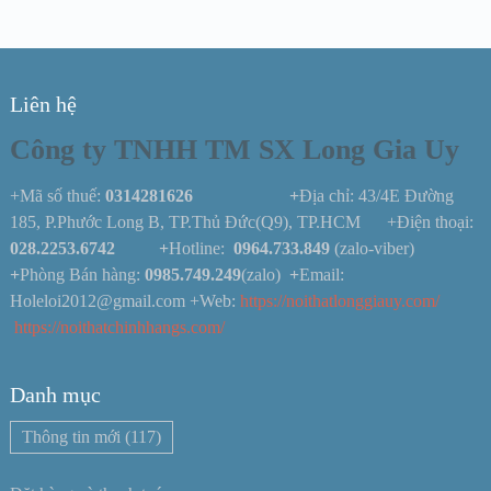
Liên hệ
Công ty TNHH TM SX Long Gia Uy
+Mã số thuế:
0314281626 +
Địa chỉ: 43/4E Đường
185, P.Phước Long B, TP.Thủ Đức(Q9), TP.HCM +Điện thoại:
028.2253.6742
+
Hotline:
0964.733.849
(zalo-viber)
+
Phòng Bán hàng:
0985.749.249
(zalo)
+
Email:
Holeloi2012@gmail.com +Web:
https://noithatlonggiauy.com/
https://noithatchinhhangs.com/
Danh mục
Thông tin mới
(117)