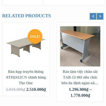
RELATED PRODUCTS
Thêm vào giỏ hàng
Chọn
SALE!
Bàn họp truyền thống
Bàn làm việc chân sắt
ATH2412CN chính hãng
TAB-12-06I siêu chắc
The One
bền ổn định ngàn năm-
Chính hãng Xuân Hoà
2.919.000
₫
2.510.000
₫
1.296.000
₫
–
1.770.000
₫