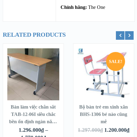
Chính hãng:
The One
RELATED PRODUCTS
ỏ hàng
Thêm vào giỏ hàng
Thêm vào g
SALE!
Bàn làm việc chân sắt
Bộ bàn trẻ em xinh xắn
TAB-12-06I siêu chắc
BHS-1306 bé nào cũng
bền ổn định ngàn năm-
mê
Chính hãng Xuân Hoà
1.296.000
₫
–
1.297.000
₫
1.200.000
₫