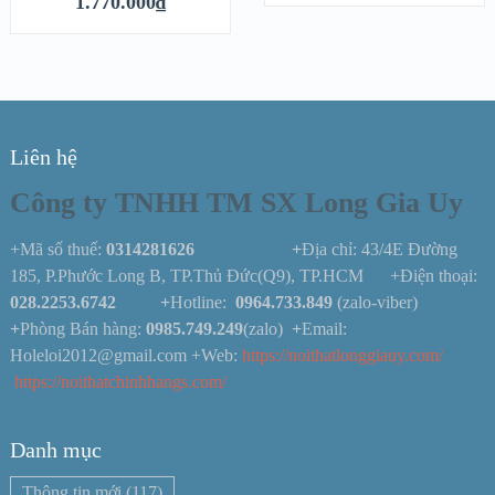
1.770.000
₫
Liên hệ
Công ty TNHH TM SX Long Gia Uy
+Mã số thuế:
0314281626 +
Địa chỉ: 43/4E Đường
185, P.Phước Long B, TP.Thủ Đức(Q9), TP.HCM +Điện thoại:
028.2253.6742
+
Hotline:
0964.733.849
(zalo-viber)
+
Phòng Bán hàng:
0985.749.249
(zalo)
+
Email:
Holeloi2012@gmail.com +Web:
https://noithatlonggiauy.com/
https://noithatchinhhangs.com/
Danh mục
Thông tin mới
(117)