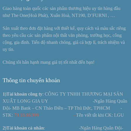
Giao hàng toàn quốc các sản phẩm thương hiệu uy tín hàng đầu
như The One(Hoà Phát), Xuân Hoà, NT190, D’FURNI , …
Sản xuất theo đơn đặt hàng với thiết kế, quy cách và màu sắc riêng
theo yêu cầu các sản phẩm nội thất văn phòng, trường học, công
cộng, gia đình. Tiến độ nhanh chóng, giá cả hợp lí, trách nhiệm và
uy tín.
Chúng tôi hân hạnh mang giá trị tốt nhất đến bạn!
Thông tin chuyển khoản
1)Tài khoản công ty
: CÔNG TY TNHH THƯƠNG MẠI SẢN
XUẤT LONG GIA UY -Ngân Hàng Quân
Đội- MB Bank – CN Thảo Điền – TP Thủ Đức, TPHCM -
STK:
79.33.66.999 –
Tên viết tắt khi CK: LGU
2)Tài khoản cá nhân
: -Ngân Hàng Quân Đội-