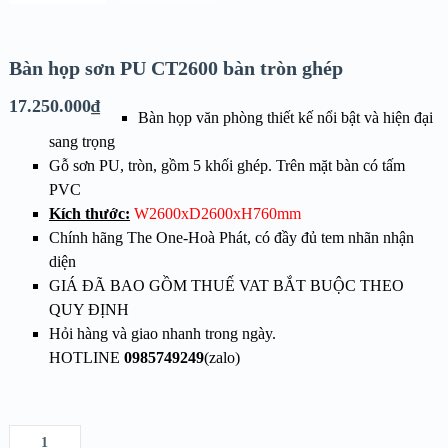
Bàn họp sơn PU CT2600 bàn tròn ghép
17.250.000
₫
Bàn họp văn phòng thiết kế nổi bật và hiện đại
sang trọng
Gỗ sơn PU, tròn, gồm 5 khối ghép. Trên mặt bàn có tấm
PVC
Kích thước:
W2600xD2600xH760mm
Chính hãng The One-Hoà Phát, có đầy đủ tem nhãn nhận
diện
GIÁ ĐÃ BAO GỒM THUẾ VAT BẮT BUỘC THEO
QUY ĐỊNH
Hỏi hàng và giao nhanh trong ngày.
HOTLINE
0985749249
(zalo)