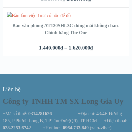
Bàn văn phòng AT120SHL3C dùng mãi không chán-
Chính hãng The One
1.440.000
₫
–
1.620.000
₫
Liên hệ
Công ty TNHH TM SX Long Gia Uy
+Mã số thuế:
0314281626 +
Địa chỉ: 43/4E Đường
185, P.Phước Long B, TP.Thủ Đức(Q9), TP.HCM +Điện thoại:
028.2253.6742
+
Hotline:
0964.733.849
(zalo-viber)