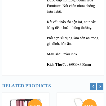
Được dập nổi Logo Xuân Hòa
Furniture. Nút chân nhựa chống
trơn trượt.
Kết cấu tháo rời tiện lợi, như các
hàng tiêu chuẩn thông thường.
Phù hợp sử dụng làm bàn ăn trong
gia đình, bàn ăn.
Màu sắc:
màu inox
Kích Thước
: Ø950x750mm
RELATED PRODUCTS
ỏ hàng
Thêm vào giỏ hàng
Thêm vào g