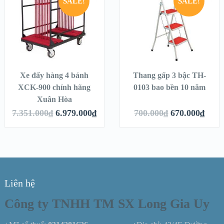
SALE!
SALE!
Xe đẩy hàng 4 bánh
Thang gấp 3 bậc TH-
XCK-900 chính hãng
0103 bao bền 10 năm
Xuân Hòa
7.351.000
₫
6.979.000
₫
700.000
₫
670.000
₫
Liên hệ
Công ty TNHH TM SX Long Gia Uy