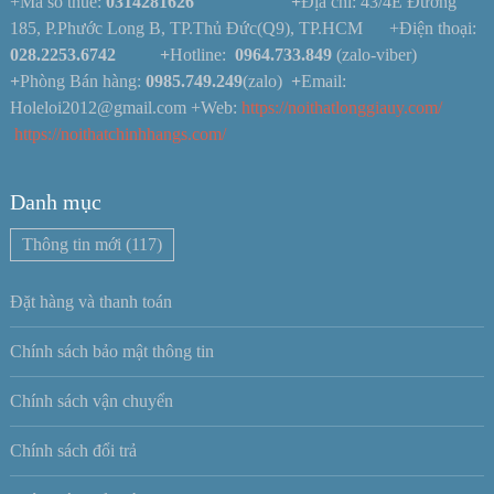
+Mã số thuế:
0314281626 +
Địa chỉ: 43/4E Đường
185, P.Phước Long B, TP.Thủ Đức(Q9), TP.HCM +Điện thoại:
028.2253.6742
+
Hotline:
0964.733.849
(zalo-viber)
+
Phòng Bán hàng:
0985.749.249
(zalo)
+
Email:
Holeloi2012@gmail.com +Web:
https://noithatlonggiauy.com/
https://noithatchinhhangs.com/
Danh mục
Thông tin mới
(117)
Đặt hàng và thanh toán
Chính sách bảo mật thông tin
Chính sách vận chuyển
Chính sách đổi trả