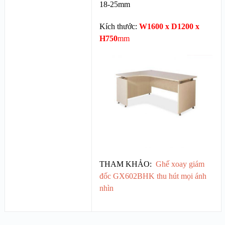
18-25mm
Kích thước:
W1600 x D1200 x
H750
mm
THAM KHẢO:
Ghế xoay giám
đốc GX602BHK thu hút mọi ánh
nhìn