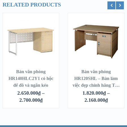
RELATED PRODUCTS
Thêm vào giỏ hàng
Thêm vào g
Bàn văn phòng
Bàn văn phòng
HR140HLC2Y1 có hộc
HR120SHL – Bàn làm
để đồ và ngăn kéo
việc đẹp chính hãng The
One
2.650.000
₫
–
1.820.000
₫
–
2.700.000
₫
2.160.000
₫