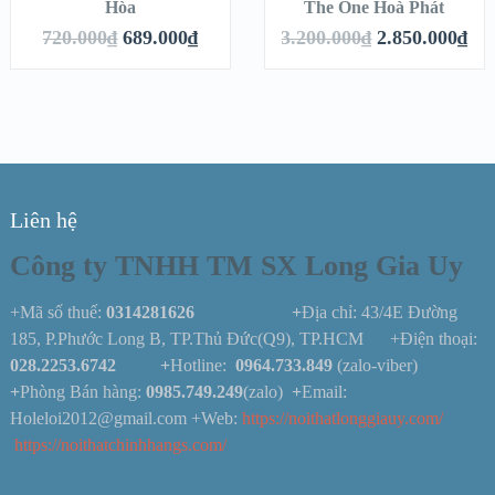
Hòa
The One Hoà Phát
720.000
₫
689.000
₫
3.200.000
₫
2.850.000
₫
Liên hệ
Công ty TNHH TM SX Long Gia Uy
+Mã số thuế:
0314281626 +
Địa chỉ: 43/4E Đường
185, P.Phước Long B, TP.Thủ Đức(Q9), TP.HCM +Điện thoại:
028.2253.6742
+
Hotline:
0964.733.849
(zalo-viber)
+
Phòng Bán hàng:
0985.749.249
(zalo)
+
Email:
Holeloi2012@gmail.com +Web:
https://noithatlonggiauy.com/
https://noithatchinhhangs.com/