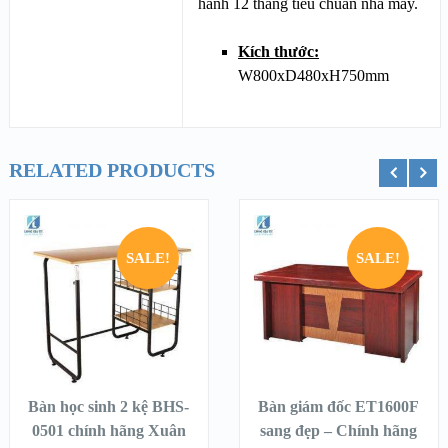
hành 12 tháng tiêu chuẩn nhà máy.
Kích thước:
W800xD480xH750mm
RELATED PRODUCTS
ỏ hàng
Chọn
Chọn
SALE!
SALE!
Bàn học sinh 2 kệ BHS-
Bàn giám đốc ET1600F
0501 chính hãng Xuân
sang đẹp – Chính hãng