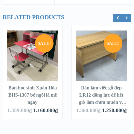
RELATED PRODUCTS
ỏ hàng
Thêm vào giỏ hàng
Thêm vào g
SALE!
SALE!
Bàn học sinh Xuân Hòa
Bàn làm việc gỗ đẹp
BHS-1307 bé ngồi là mê
LR12 động lực để hết
ngay
giờ làm chưa muốn về
ngay
1.359.000
₫
1.160.000
₫
1.360.000
₫
1.250.000
₫