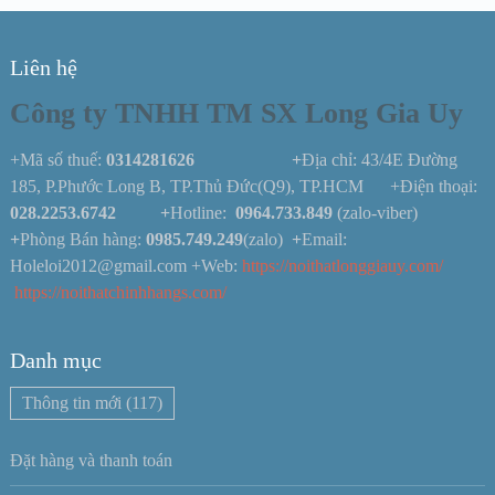
Liên hệ
Công ty TNHH TM SX Long Gia Uy
+Mã số thuế:
0314281626 +
Địa chỉ: 43/4E Đường
185, P.Phước Long B, TP.Thủ Đức(Q9), TP.HCM +Điện thoại:
028.2253.6742
+
Hotline:
0964.733.849
(zalo-viber)
+
Phòng Bán hàng:
0985.749.249
(zalo)
+
Email:
Holeloi2012@gmail.com +Web:
https://noithatlonggiauy.com/
https://noithatchinhhangs.com/
Danh mục
Thông tin mới
(117)
Đặt hàng và thanh toán