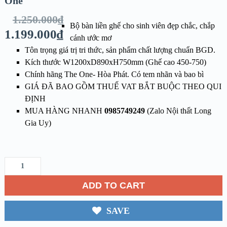
One
1.250.000
₫
Bộ bàn liền ghế cho sinh viên đẹp chắc, chắp
1.199.000
₫
cánh ước mơ
Tôn trọng giá trị tri thức, sản phẩm chất lượng chuẩn BGD.
Kích thước W1200xD890xH750mm (Ghế cao 450-750)
Chính hãng The One- Hòa Phát. Có tem nhãn và bao bì
GIÁ ĐÃ BAO GỒM THUẾ VAT BẮT BUỘC THEO QUI
ĐỊNH
MUA HÀNG NHANH
0985749249
(Zalo Nội thất Long
Gia Uy)
ADD TO CART
SAVE