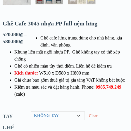
Ghế Cafe 3045 nhựa PP full nệm lưng
520.000
₫
–
Ghế cafe lưng trung dùng cho nhà hàng, gia
580.000
₫
đình, văn phòng
Khung liền mặt ngồi nhựa PP. Ghế không tay có thể xếp
chồng
Ghế có nhiều màu tùy thời điểm. Liên hệ để kiểm tra
Kích thước:
W510 x D580 x H800 mm
Giá chưa bao gồm thuế giá trị gia tăng VAT không bắt buộc
Kiểm tra màu sắc và đặt hàng hanh. Phone
:
0985.749.249
(zalo)
TAY
Clear
GHẾ