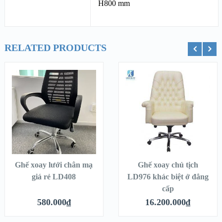
H800 mm
RELATED PRODUCTS
ỏ hàng
Thêm vào giỏ hàng
Thêm vào g
Ghế xoay lưới chân mạ
Ghế xoay chủ tịch
giá rẻ LD408
LD976 khác biệt ở đẳng
cấp
580.000
₫
16.200.000
₫