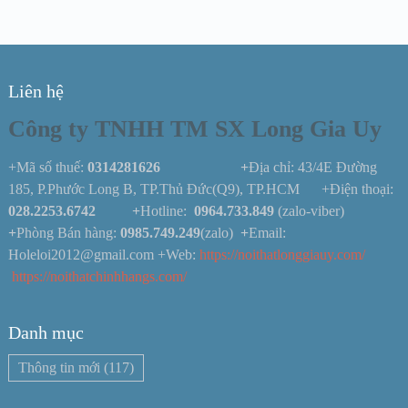
Liên hệ
Công ty TNHH TM SX Long Gia Uy
+Mã số thuế:
0314281626 +
Địa chỉ: 43/4E Đường
185, P.Phước Long B, TP.Thủ Đức(Q9), TP.HCM +Điện thoại:
028.2253.6742
+
Hotline:
0964.733.849
(zalo-viber)
+
Phòng Bán hàng:
0985.749.249
(zalo)
+
Email:
Holeloi2012@gmail.com +Web:
https://noithatlonggiauy.com/
https://noithatchinhhangs.com/
Danh mục
Thông tin mới
(117)