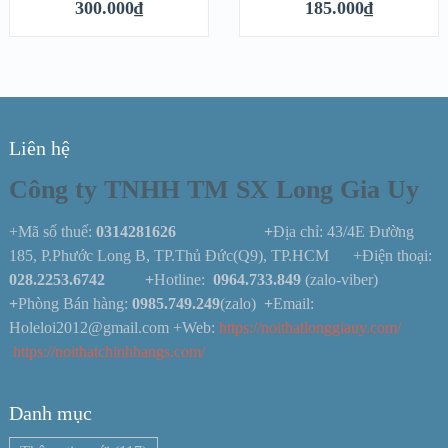
300.000
₫
185.000
₫
Liên hệ
Công ty TNHH TM SX Long Gia Uy
+Mã số thuế:
0314281626 +
Địa chỉ: 43/4E Đường
185, P.Phước Long B, TP.Thủ Đức(Q9), TP.HCM +Điện thoại:
028.2253.6742
+
Hotline:
0964.733.849
(zalo-viber)
+
Phòng Bán hàng:
0985.749.249
(zalo)
+
Email:
Holeloi2012@gmail.com +Web:
https://noithatlonggiauy.com/
https://noithatchinhhangs.com/
Danh mục