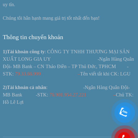
uy tín.
Chúng tôi hân hạnh mang giá trị tốt nhất đến bạn!
Thông tin chuyển khoản
1)Tài khoản công ty
: CÔNG TY TNHH THƯƠNG MẠI SẢN
XUẤT LONG GIA UY -Ngân Hàng Quân
Đội- MB Bank – CN Thảo Điền – TP Thủ Đức, TPHCM -
STK:
79.33.66.999 –
Tên viết tắt khi CK: LGU
2)Tài khoản cá nhân
: -Ngân Hàng Quân Đội-
MB Bank -STK:
76.901.954.27.221
–
Chủ TK:
Hồ Lê Lợi