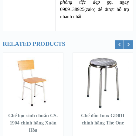
phòng tiệc đẹp
gọi ngay
0909138925(zalo) để được hỗ trợ
nhanh nhất.
RELATED PRODUCTS
ỏ hàng
Thêm vào giỏ hàng
Thêm vào g
Ghế học sinh chuẩn GS-
Ghế đôn Inox GD01I
1904 chính hãng Xuân
chính hãng The One
Hòa