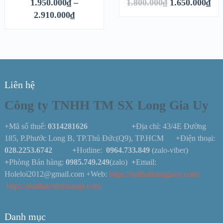
1.950.000
₫
–
1.800.000
₫
1.650.000
₫
2.910.000
₫
Liên hệ
Công ty TNHH TM SX Long Gia Uy
+Mã số thuế:
0314281626 +
Địa chỉ: 43/4E Đường
185, P.Phước Long B, TP.Thủ Đức(Q9), TP.HCM +Điện thoại:
028.2253.6742
+
Hotline:
0964.733.849
(zalo-viber)
+
Phòng Bán hàng:
0985.749.249
(zalo)
+
Email:
Holeloi2012@gmail.com +Web:
https://noithatlonggiauy.com/
https://noithatchinhhangs.com/
Danh mục