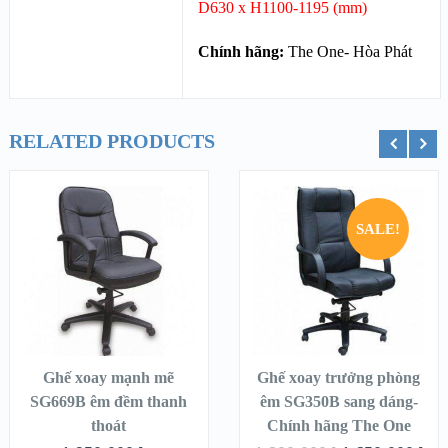
D630 x H1100-1195 (mm)
Chính hãng:
The One- Hòa Phát
RELATED PRODUCTS
ỏ hàng
Chọn
Thêm vào g
SALE!
Ghế xoay mạnh mẽ
Ghế xoay trưởng phòng
SG669B êm đềm thanh
êm SG350B sang dáng-
thoát
Chính hãng The One