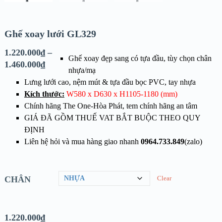
Ghế xoay lưới GL329
1.220.000
₫
–
Ghế xoay đẹp sang có tựa đầu, tùy chọn chân
1.460.000
₫
nhựa/mạ
Lưng lưới cao, nệm mút & tựa đầu bọc PVC, tay nhựa
Kích thước:
W580 x D630 x H1105-1180 (mm)
Chính hãng The One-Hòa Phát, tem chính hãng an tâm
GIÁ ĐÃ GỒM THUẾ VAT BẮT BUỘC THEO QUY
ĐỊNH
Liên hệ hỏi và mua hàng giao nhanh
0964.733.849
(zalo)
CHÂN
Clear
1.220.000
₫