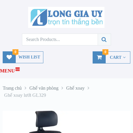
0
0
WISH LIST
CART
MENU
Trang chủ
Ghế văn phòng
Ghế xoay
Ghế xoay lưới GL329