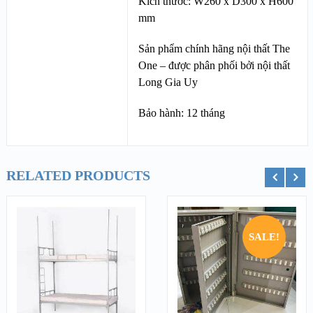
Kích thước: W260 x D300 x H600
mm
Sản phẩm chính hãng nội thất The
One – được phân phối bởi nội thất
Long Gia Uy
Bảo hành: 12 tháng
RELATED PRODUCTS
ỏ hàng
Thêm vào giỏ hàng
Thêm vào g
SALE!