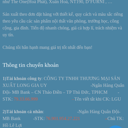
như The One(Hoà Phát), Xuân Hoà, NT190, D’FURNI , …
Sản xuất theo đơn đặt hàng với thiết kế, quy cách và màu sắc riêng
theo yêu cầu các sản phẩm nội thất văn phòng, trường học, công
cộng, gia đình. Tiến độ nhanh chóng, giá cả hợp lí, trách nhiệm và
uy tín.
Chúng tôi hân hạnh mang giá trị tốt nhất đến bạn!
Thông tin chuyển khoản
1)Tài khoản công ty
: CÔNG TY TNHH THƯƠNG MẠI SẢN
XUẤT LONG GIA UY -Ngân Hàng Quân
Đội- MB Bank – CN Thảo Điền – TP Thủ Đức, TPHCM -
STK:
79.33.66.999 –
Tên viết tắt khi CK: LGU
2)Tài khoản cá nhân
: -Ngân Hàng Quân Đội-
MB Bank -STK:
76.901.954.27.221
–
Chủ TK:
Hồ Lê Lợi