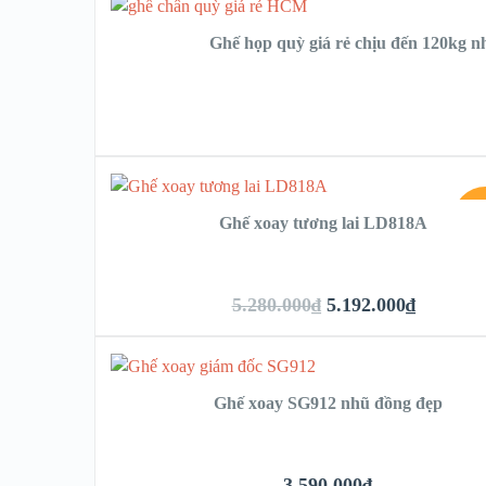
Ghế họp quỳ giá rẻ chịu đến 120kg 
SA
Ghế xoay tương lai LD818A
5.280.000
₫
5.192.000
₫
Ghế xoay SG912 nhũ đồng đẹp
3.590.000
₫