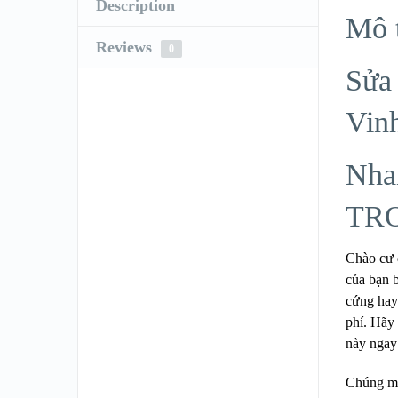
Description
Mô 
Reviews
0
Sửa 
Vin
Nha
TR
Chào cư
của bạn 
cứng hay
phí. Hãy
này ngay 
Chúng mì