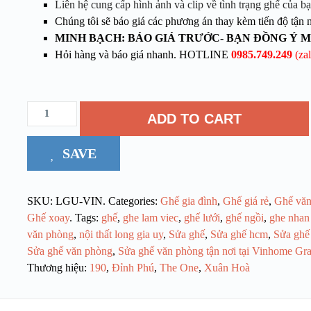
Liên hệ cung cấp hình ảnh và clip về tình trạng ghế của b
Chúng tôi sẽ báo giá các phương án thay kèm tiến độ tận 
MINH BẠCH: BÁO GIÁ TRƯỚC- BẠN ĐỒNG Ý 
Hỏi hàng và báo giá nhanh. HOTLINE
0985.749.249
(za
ADD TO CART
SAVE
SKU:
LGU-VIN
.
Categories:
Ghế gia đình
,
Ghế giá rẻ
,
Ghế văn
Ghế xoay
.
Tags:
ghế
,
ghe lam viec
,
ghế lưới
,
ghế ngồi
,
ghe nhan
văn phòng
,
nội thất long gia uy
,
Sửa ghế
,
Sửa ghế hcm
,
Sửa ghế 
Sửa ghế văn phòng
,
Sửa ghế văn phòng tận nơi tại Vinhome Gr
Thương hiệu:
190
,
Đỉnh Phú
,
The One
,
Xuân Hoà