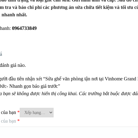
iểm tra và báo chi phí các phương án sửa chữa tiết kiệm và tối ưu 
n nhanh nhất.
nhanh:
0964733849
á
đánh giá nào.
gười đầu tiên nhận xét “Sửa ghế văn phòng tận nơi tại Vinhome Grand
ức- Nhanh gọn báo giá trước”
a bạn sẽ không được hiển thị công khai.
Các trường bắt buộc được đ
 của bạn
*
 của bạn
*