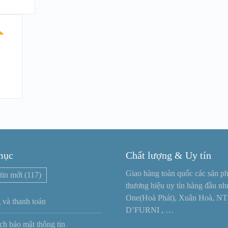
!
mục
Chất lượng & Uy tín
Giao hàng toàn quốc các sản p
tin mới
(117)
thương hiệu uy tín hàng đầu n
One(Hoà Phát), Xuân Hoà, NT
 và thanh toán
D’FURNI , …
ch bảo mật thông tin