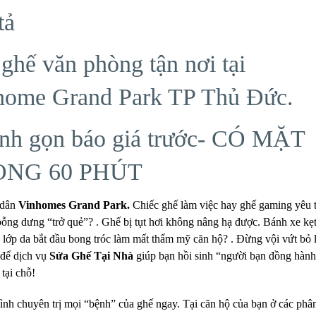
tả
ghế văn phòng tận nơi tại
home Grand Park TP Thủ Đức.
nh gọn báo giá trước- CÓ MẶT
ONG 60 PHÚT
 dân
Vinhomes Grand Park.
Chiếc ghế làm việc hay ghế gaming yêu 
bỗng dưng “trở quẻ”? . Ghế bị tụt hơi không nâng hạ được. Bánh xe kẹ
 lớp da bắt đầu bong tróc làm mất thẩm mỹ căn hộ? . Đừng vội vứt bỏ 
 để dịch vụ
Sửa Ghế Tại Nhà
giúp bạn hồi sinh “người bạn đồng hàn
tại chỗ!
nh chuyên trị mọi “bệnh” của ghế ngay. Tại căn hộ của bạn ở các phâ