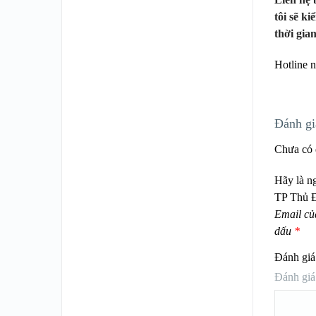
tôi sẽ k
thời gia
Hotline 
Đánh gi
Chưa có 
Hãy là n
TP Thủ Đ
Email củ
dấu
*
Đánh giá
Đánh giá