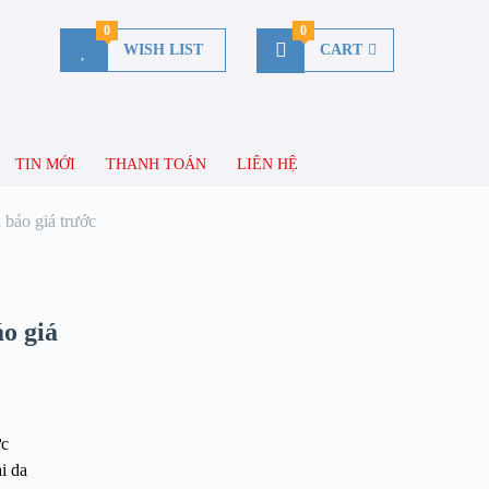
0
0
WISH LIST
CART
TIN MỚI
THANH TOÁN
LIÊN HỆ
báo giá trước
o giá
ức
i da