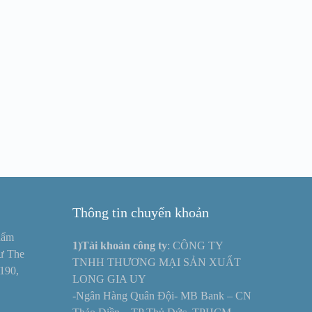
Thông tin chuyển khoản
hẩm
1)Tài khoản công ty
: CÔNG TY
hư The
TNHH THƯƠNG MẠI SẢN XUẤT
190,
LONG GIA UY
-Ngân Hàng Quân Đội- MB Bank – CN