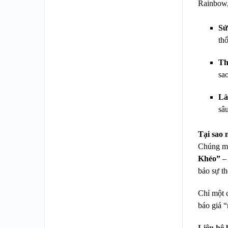
Rainbow,
Sửa
th
Th
sa
Là
sâ
Tại sao
Chúng mì
Khéo”
– 
bảo sự th
Chỉ một 
báo giá 
Liên hệ 