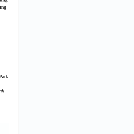
cùng
 Park
ánh