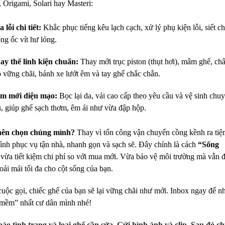
 Origami, Solari hay Masteri:
 lỗi chi tiết:
Khắc phục tiếng kêu lạch cạch, xử lý phụ kiện lỗi, siết ch
ống ốc vít hư lỏng.
ay thế linh kiện chuẩn:
Thay mới trục piston (thụt hơi), mâm ghế, ch
o vững chãi, bánh xe lướt êm và tay ghế chắc chắn.
m mới diện mạo:
Bọc lại da, vải cao cấp theo yêu cầu và vệ sinh chu
u, giúp ghế sạch thơm, êm ái như vừa đập hộp.
 nên chọn chúng mình?
Thay vì tốn công vận chuyển cồng kềnh ra tiệ
nh phục vụ tận nhà, nhanh gọn và sạch sẽ. Đây chính là cách
“Sống
vừa tiết kiệm chi phí so với mua mới. Vừa bảo vệ môi trường mà vẫn
oải mái tối đa cho cột sống của bạn.
cuộc gọi, chiếc ghế của bạn sẽ lại vững chãi như mới. Inbox ngay để n
“mềm” nhất cư dân mình nhé!
báo tình trạng và loại ghế cần sửa. Gửi hình ảnh và clip. Sau đó c