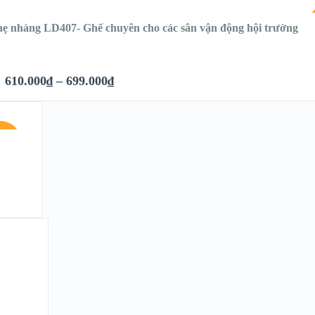
nhẹ nhàng LD407- Ghế chuyên cho các sân vận động hội trường
610.000
₫
–
699.000
₫
LE!