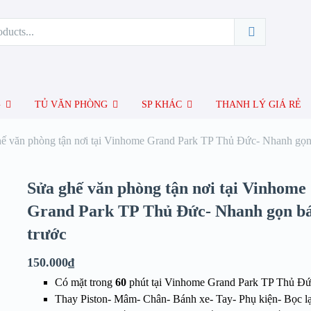
G
TỦ VĂN PHÒNG
SP KHÁC
THANH LÝ GIÁ RẺ
ế văn phòng tận nơi tại Vinhome Grand Park TP Thủ Đức- Nhanh gọn 
Sửa ghế văn phòng tận nơi tại Vinhome
Grand Park TP Thủ Đức- Nhanh gọn bá
trước
150.000
₫
Có mặt trong
60
phút tại Vinhome Grand Park TP Thủ Đ
Thay Piston- Mâm- Chân- Bánh xe- Tay- Phụ kiện- Bọc lạ