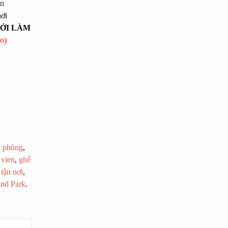
ạn
nơi
MỚI LÀM
lo)
 phòng
,
 vien
,
ghế
tận nơi
,
and Park
.