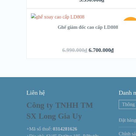
SALE
Ghế giám đốc cao cấp LD808
6.990.000
₫
6.700.000
₫
Liên hệ
Danh 
Công ty TNHH TM
Thông 
SX Long Gia Uy
Đặt hàng
+Mã số thuế:
0314281626
Chính sá