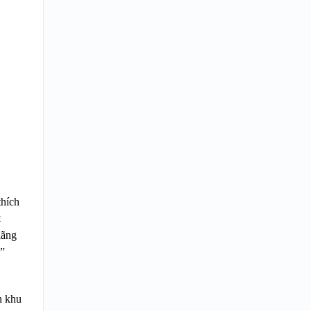
thích
t
lãng
h”
n khu