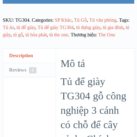
SKU:
TG304
.
Categories:
SP Khác
,
Tủ Gỗ
,
Tủ văn phòng
.
Tags:
Tủ áo
,
tủ để giày
,
Tủ để giày TG304
,
tủ đựng giày
,
tủ gia đình
,
tủ
giày
,
tủ gỗ
,
tủ hòa phát
,
tủ the one
.
Thương hiệu:
The One
Description
Mô tả
Reviews
0
Tủ để giày
TG304 gỗ công
nghiệp 3 cánh
có chỗ để cây