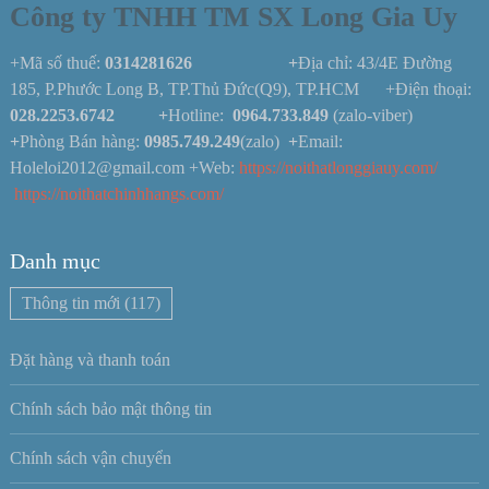
Công ty TNHH TM SX Long Gia Uy
+Mã số thuế:
0314281626 +
Địa chỉ: 43/4E Đường
185, P.Phước Long B, TP.Thủ Đức(Q9), TP.HCM +Điện thoại:
028.2253.6742
+
Hotline:
0964.733.849
(zalo-viber)
+
Phòng Bán hàng:
0985.749.249
(zalo)
+
Email:
Holeloi2012@gmail.com +Web:
https://noithatlonggiauy.com/
https://noithatchinhhangs.com/
Danh mục
Thông tin mới
(117)
Đặt hàng và thanh toán
Chính sách bảo mật thông tin
Chính sách vận chuyển