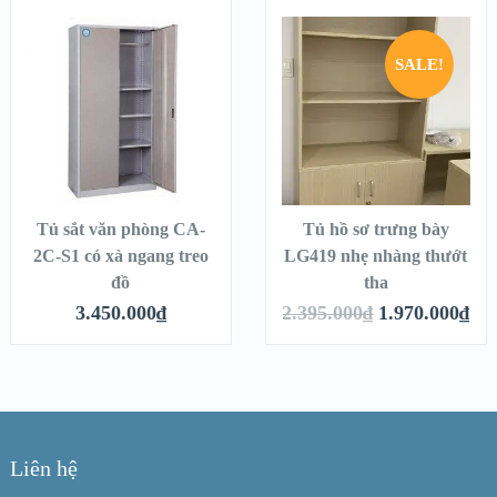
ỏ hàng
Thêm vào giỏ hàng
Thêm vào g
SALE!
Tủ sắt văn phòng CA-
Tủ hồ sơ trưng bày
2C-S1 có xà ngang treo
LG419 nhẹ nhàng thướt
đồ
tha
3.450.000
₫
2.395.000
₫
1.970.000
₫
Liên hệ