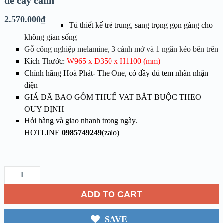
để cây cảnh
2.570.000
₫
Tủ thiết kế trẻ trung, sang trọng gọn gàng cho
không gian sống
Gỗ công nghiệp melamine, 3 cánh mở và 1 ngăn kéo bên trên
Kích Thước:
W965 x D350 x H1100 (mm)
Chính hãng Hoà Phát- The One, có đầy đủ tem nhãn nhận
diện
GIÁ ĐÃ BAO GỒM THUẾ VAT BẮT BUỘC THEO
QUY ĐỊNH
Hỏi hàng và giao nhanh trong ngày.
HOTLINE
0985749249
(zalo)
ADD TO CART
SAVE