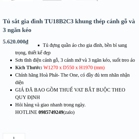
Tủ sắt gia đình TU18B2C3 khung thép cánh gỗ và
3 ngăn kéo
5.620.000
₫
Tủ đựng quần áo cho gia đình, bền bỉ sang
trọng, thiết kế đẹp
Sơn tĩnh điện cánh gỗ, 3 cánh mở và 3 ngăn kéo, suốt treo áo
Kích Thước:
W1270 x D550 x H1970 (mm)
Chính hãng Hoà Phát- The One, có đầy đủ tem nhãn nhận
diện
GIÁ ĐÃ BAO GỒM THUẾ VAT BẮT BUỘC THEO
QUY ĐỊNH
Hỏi hàng và giao nhanh trong ngày.
HOTLINE
0985749249
(zalo)