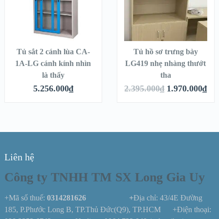
Tủ sắt 2 cánh lùa CA-
Tủ hồ sơ trưng bày
1A-LG cánh kính nhìn
LG419 nhẹ nhàng thướt
là thấy
tha
5.256.000
₫
2.395.000
₫
1.970.000
₫
Liên hệ
Công ty TNHH TM SX Long Gia Uy
+Mã số thuế:
0314281626 +
Địa chỉ: 43/4E Đường
185, P.Phước Long B, TP.Thủ Đức(Q9), TP.HCM +Điện thoại: