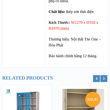
phụ có khóa.
Chất liệu:
thép sơn tĩnh điện
Kích Thước:
W1270 x D550 x
H1970 (mm)
Thương hiệu: Nội thất The One –
Hòa Phát
Bảo hành chính hãng 12 tháng.
RELATED PRODUCTS
ỏ hàng
Thêm vào giỏ hàng
Thêm vào g
SALE!