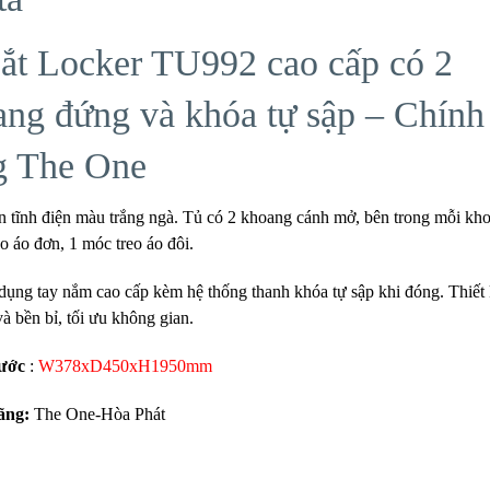
sắt Locker TU992 cao cấp có 2
ang đứng và khóa tự sập – Chính
g The One
ơn tĩnh điện màu trắng ngà. Tủ có 2 khoang cánh mở, bên trong mỗi kh
o áo đơn, 1 móc treo áo đôi.
dụng tay nắm cao cấp kèm hệ thống thanh khóa tự sập khi đóng. Thiết
và bền bỉ, tối ưu không gian.
ước
:
W378xD450xH1950mm
ãng:
The One-Hòa Phát