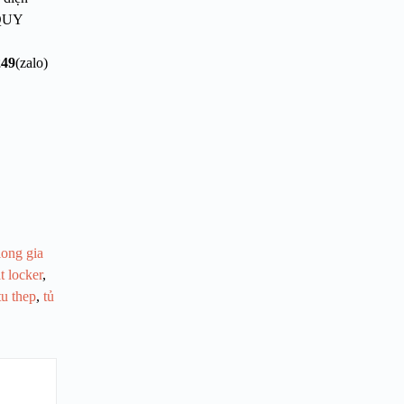
QUY
249
(zalo)
long gia
at locker
,
tu thep
,
tủ