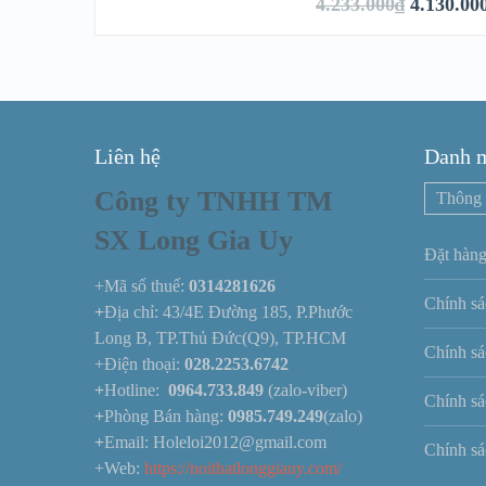
4.233.000
₫
4.130.00
Liên hệ
Danh 
Công ty TNHH TM
Thông 
SX Long Gia Uy
Đặt hàng
+Mã số thuế:
0314281626
Chính sá
+
Địa chỉ: 43/4E Đường 185, P.Phước
Long B, TP.Thủ Đức(Q9), TP.HCM
Chính sá
+Điện thoại:
028.2253.6742
+
Hotline:
0964.733.849
(zalo-viber)
Chính sá
+
Phòng Bán hàng:
0985.749.249
(zalo)
+
Email: Holeloi2012@gmail.com
Chính sá
+Web:
https://noithatlonggiauy.com/