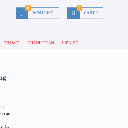
0
0
WISH LIST
CART
TIN MỚI
THANH TOÁN
LIÊN HỆ
ng
an
reo áo
 diện