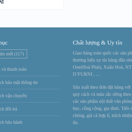
0
₫
mục
Chất lượng & Uy tín
Giao hàng toàn quốc các sản p
tin mới
(117)
thương hiệu uy tín hàng đầu n
One(Hoà Phát), Xuân Hoà, NT
 và thanh toán
D’FURNI , …
ch bảo mật thông tin
Sản xuất theo đơn đặt hàng với t
quy cách và màu sắc riêng theo
ch vận chuyển
các sản phẩm nội thất văn phòn
học, công cộng, gia đình. Tiến
ch đổi trả
chóng, giá cả hợp lí, trách nhi
ch bảo hành
tín.