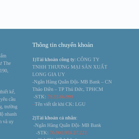
Thông tin chuyển khoản
hẩm
1)Tài khoản công ty
: CÔNG TY
hư The
TNHH THƯƠNG MẠI SẢN XUẤT
190,
LONG GIA UY
-Ngân Hàng Quân Đội- MB Bank – CN
Thảo Điền – TP Thủ Đức, TPHCM
hiết kế,
-STK:
79.33.66.999
 yêu cầu
–
Tên viết tắt khi CK: LGU
g, trường
 độ nhanh
2)Tài khoản cá nhân
:
ệm và uy
-Ngân Hàng Quân Đội- MB Bank
-STK:
76.901.954.27.221