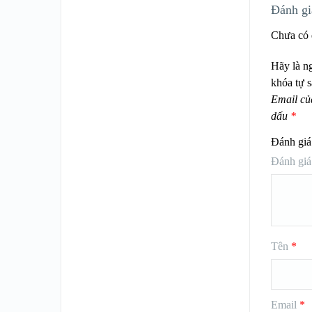
Đánh gi
Chưa có 
Hãy là n
khóa tự 
Email củ
dấu
*
Đánh giá
Đánh giá
Tên
*
Email
*