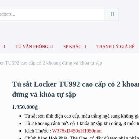
G
TỦ VĂN PHÒNG
SP KHÁC
THANH LÝ GIÁ RẺ
er TU992 cao cấp có 2 khoang đứng và khóa tự sập
Tủ sắt Locker TU992 cao cấp có 2 khoa
đứng và khóa tự sập
1.950.000
₫
Tủ sắt sơn tĩnh điện cao cấp, màu trắng ngà sang không gi
Tủ 2 khoang
cánh mở, có 1 khóa tự sập khi đóng, 8 móc t
Kích Thước :
W378xD450xH1950mm
Chính hãng Hoà Phát- The One, có đầy đủ tem nhãn nhận