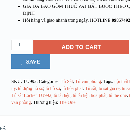
GIÁ ĐÃ BAO GỒM THUẾ VAT BẮT BUỘC THEO 
ĐỊNH
Hỏi hàng và giao nhanh trong ngày. HOTLINE
0985749
ADD TO CART
SAVE
SKU:
TU992
.
Categories:
Tủ Sắt
,
Tủ văn phòng
.
Tags:
nội thất 
uy
,
tủ đựng hồ sơ
,
tủ hồ sơ
,
tủ hòa phát
,
Tủ sắt
,
tu sat gia re
,
tu s
Tủ sắt Locker TU992
,
tủ tài liệu
,
tủ tài liệu hòa phát
,
tủ the one
,
văn phòng
.
Thương hiệu:
The One
tả