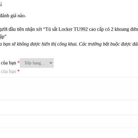
á
đánh giá nào.
gười đầu tiên nhận xét “Tủ sắt Locker TU992 cao cấp có 2 khoang đứ
sập”
a bạn sẽ không được hiển thị công khai.
Các trường bắt buộc được đ
 của bạn
*
 của bạn
*