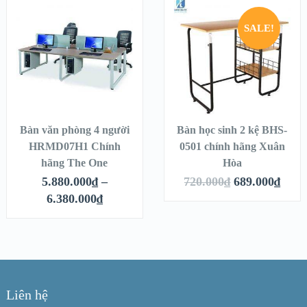
ỏ hàng
Thêm vào giỏ hàng
Thêm vào g
SALE!
Bàn văn phòng 4 người
Bàn học sinh 2 kệ BHS-
HRMD07H1 Chính
0501 chính hãng Xuân
hãng The One
Hòa
5.880.000
₫
–
720.000
₫
689.000
₫
6.380.000
₫
Liên hệ