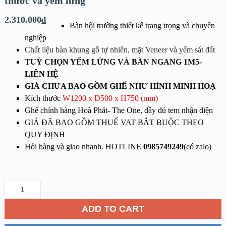
thước và yếm lửng
2.310.000
₫
Bàn hội trường thiết kế trang trọng và chuyên
nghiệp
Chất liệu bàn khung gỗ tự nhiên, mặt Veneer và yếm sát đất
TUỲ CHỌN YẾM LỬNG VÀ BÀN NGANG 1M5-
LIÊN HỆ
GIÁ CHƯA BAO GỒM GHẾ NHƯ HÌNH MINH HOẠ
Kích thước
W1200 x D500 x H750 (mm)
Ghế chính hãng Hoà Phát- The One, đầy đủ tem nhận diện
GIÁ ĐÃ BAO GỒM THUẾ VAT BẮT BUỘC THEO
QUY ĐỊNH
Hỏi hàng và giao nhanh. HOTLINE
0985749249
(có zalo)
ADD TO CART