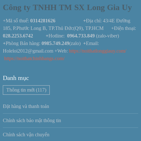
Công ty TNHH TM SX Long Gia Uy
+Mã số thuế:
0314281626 +
Địa chỉ: 43/4E Đường
185, P.Phước Long B, TP.Thủ Đức(Q9), TP.HCM +Điện thoại:
028.2253.6742
+
Hotline:
0964.733.849
(zalo-viber)
+
Phòng Bán hàng:
0985.749.249
(zalo)
+
Email:
Holeloi2012@gmail.com +Web:
https://noithatlonggiauy.com/
https://noithatchinhhangs.com/
Danh mục
Thông tin mới
(117)
Đặt hàng và thanh toán
Chính sách bảo mật thông tin
Chính sách vận chuyển