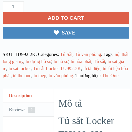
ADD TO CART
SAVE
SKU:
TU992-2K
.
Categories:
Tủ Sắt
,
Tủ văn phòng
.
Tags:
nội thất
long gia uy
,
tủ đựng hồ sơ
,
tủ hồ sơ
,
tủ hòa phát
,
Tủ sắt
,
tu sat gia
re
,
tu sat locker
,
Tủ sắt Locker TU992-2K
,
tủ tài liệu
,
tủ tài liệu hòa
phát
,
tủ the one
,
tu thep
,
tủ văn phòng
.
Thương hiệu:
The One
Description
Mô tả
Reviews
0
Tủ sắt Locker