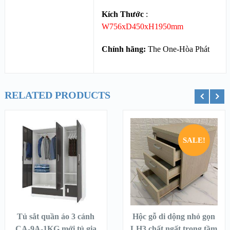
Kích Thước
:
W756xD450xH1950mm
Chính hãng:
The One-Hòa Phát
RELATED PRODUCTS
ỏ hàng
Thêm vào giỏ hàng
Thêm vào g
SALE!
Tủ sắt quần áo 3 cánh
Hộc gỗ di dộng nhỏ gọn
CA-9A-1KG mới tủ gia
LH3 chất ngất trong tầm