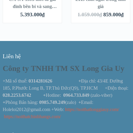
đình bền bỉ và sang
giá
trọng
5.393.000
₫
1.059.000
₫
859.000
₫
Liên hệ
Công ty TNHH TM SX Long Gia Uy
+Mã số thuế:
0314281626 +
Địa chỉ: 43/4E Đường
185, P.Phước Long B, TP.Thủ Đức(Q9), TP.HCM +Điện thoại:
028.2253.6742
+
Hotline:
0964.733.849
(zalo-viber)
+
Phòng Bán hàng:
0985.749.249
(zalo)
+
Email:
Holeloi2012@gmail.com +Web:
https://noithatlonggiauy.com/
https://noithatchinhhangs.com/