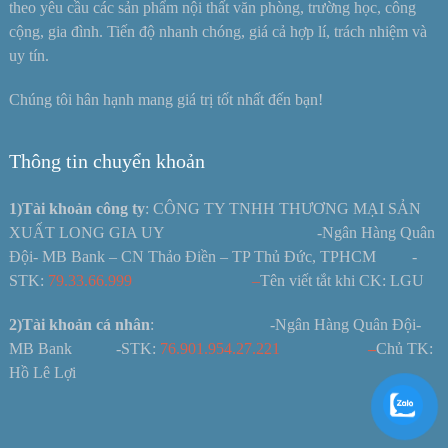
theo yêu cầu các sản phẩm nội thất văn phòng, trường học, công
cộng, gia đình. Tiến độ nhanh chóng, giá cả hợp lí, trách nhiệm và
uy tín.
Chúng tôi hân hạnh mang giá trị tốt nhất đến bạn!
Thông tin chuyển khoản
1)Tài khoản công ty
: CÔNG TY TNHH THƯƠNG MẠI SẢN
XUẤT LONG GIA UY -Ngân Hàng Quân
Đội- MB Bank – CN Thảo Điền – TP Thủ Đức, TPHCM -
STK:
79.33.66.999 –
Tên viết tắt khi CK: LGU
2)Tài khoản cá nhân
: -Ngân Hàng Quân Đội-
MB Bank -STK:
76.901.954.27.221
–
Chủ TK:
Hồ Lê Lợi